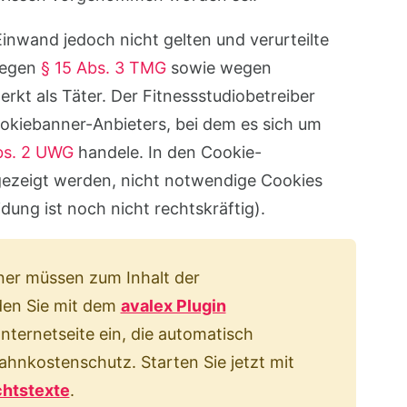
Einwand jedoch nicht gelten und verurteilte
gegen
§ 15 Abs. 3 TMG
sowie wegen
rkt als Täter. Der Fitnessstudiobetreiber
ookiebanner-Anbieters, bei dem es sich um
bs. 2 UWG
handele. In den Cookie-
ngezeigt werden, nicht notwendige Cookies
idung ist noch nicht rechtskräftig).
ner müssen zum Inhalt der
den Sie mit dem
avalex Plugin
nternetseite ein, die automatisch
mahnkostenschutz. Starten Sie jetzt mit
chtstexte
.