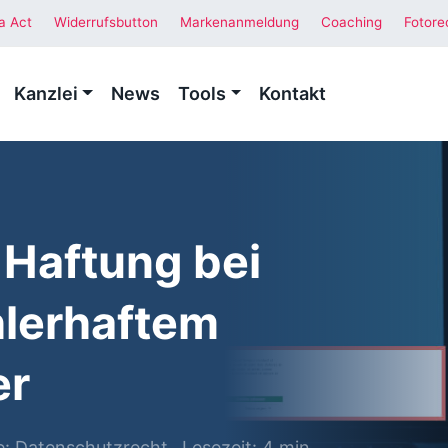
a Act
Widerrufsbutton
Markenanmeldung
Coaching
Fotore
Kanzlei
News
Tools
Kontakt
 Haftung bei
hlerhaftem
er
e:
Datenschutzrecht
Lesezeit: 4 min