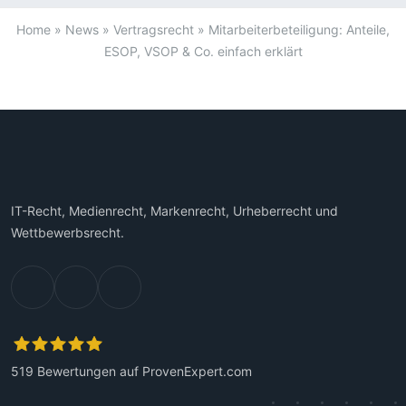
Home
»
News
»
Vertragsrecht
»
Mitarbeiterbeteiligung: Anteile,
ESOP, VSOP & Co. einfach erklärt
IT-Recht, Medienrecht, Markenrecht, Urheberrecht und
Wettbewerbsrecht.
519
Bewertungen auf ProvenExpert.com
Kanzlei Plutte