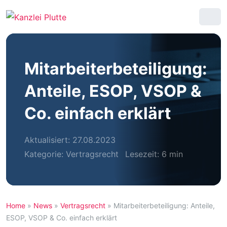
Mitarbeiterbeteiligung:
Anteile, ESOP, VSOP &
Co. einfach erklärt
Aktualisiert: 27.08.2023
Kategorie:
Vertragsrecht
Lesezeit: 6 min
Home
»
News
»
Vertragsrecht
»
Mitarbeiterbeteiligung: Anteile,
ESOP, VSOP & Co. einfach erklärt