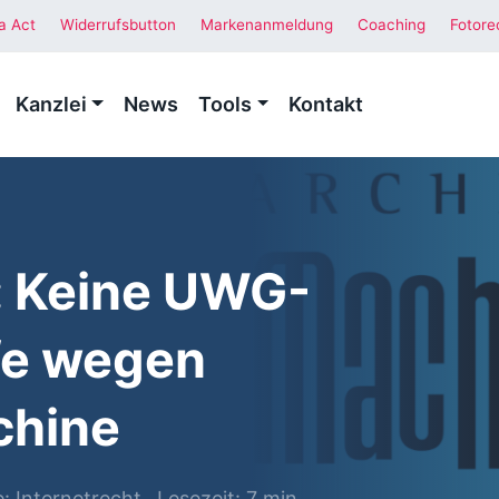
a Act
Widerrufsbutton
Markenanmeldung
Coaching
Fotore
Kanzlei
News
Tools
Kontakt
: Keine UWG-
fe wegen
chine
e:
Internetrecht
Lesezeit: 7 min