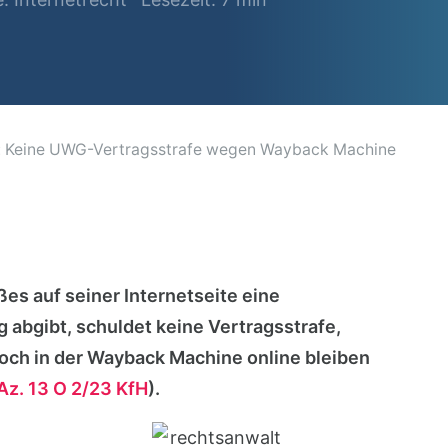
e: Keine UWG-Vertragsstrafe wegen Wayback Machine
s auf seiner Internetseite eine
abgibt, schuldet keine Vertragsstrafe,
noch in der Wayback Machine online bleiben
Az. 13 O 2/23 KfH
).