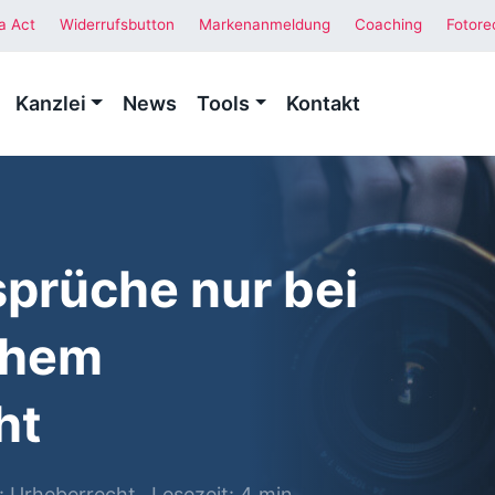
a Act
Widerrufsbutton
Markenanmeldung
Coaching
Fotore
Kanzlei
News
Tools
Kontakt
sprüche nur bei
chem
ht
:
Urheberrecht
Lesezeit: 4 min