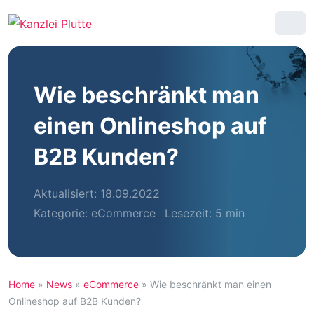
Wie beschränkt man
einen Onlineshop auf
B2B Kunden?
Aktualisiert: 18.09.2022
Kategorie:
eCommerce
Lesezeit: 5 min
Home
»
News
»
eCommerce
»
Wie beschränkt man einen
Onlineshop auf B2B Kunden?