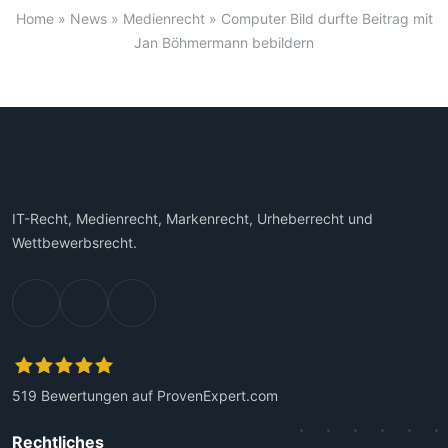
Home
»
News
»
Medienrecht
»
Computer Bild durfte Beitrag mit
Jan Böhmermann bebildern
IT-Recht, Medienrecht, Markenrecht, Urheberrecht und
Wettbewerbsrecht.
519
Bewertungen auf ProvenExpert.com
Kanzlei Plutte
Rechtliches