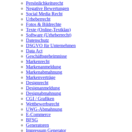
Persönlichkeitsrecht
Negative Bewertungen
Social Media Recht
Urheberrecht
Fotos & Bildrechte
Texte (Online-Textklau)
Software (Urheberrecht)
Datenschutz
DSGVO für Unternehmen
Data Act
Geschäftsgeheimnisse
Markenrecht
Markenanmeldung
Markenabmahnung
Markenverträge
Designrecht
Designanmeldung
Designabmahnung
CGI / Grafiken
Wettbewerbsrecht
UWG-Abmahnung
E-Commerce
BFSG
Generatoren
Impressum Generator