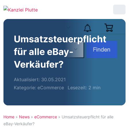
Umsatzsteuerpflicht
für alle eBay-
Verkäufer?
Aktualisiert: 30.05.2021
Kategorie:
eCommerce
Lesezeit: 2 min
Home
»
News
»
eCommerce
»
Umsatzsteuerpflicht für alle
eBay-Verkäufer?