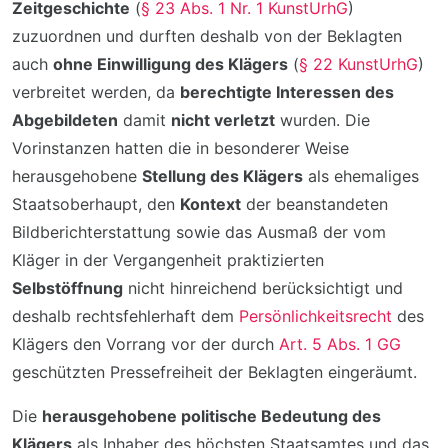
Zeitgeschichte
(
§ 23 Abs. 1 Nr. 1 KunstUrhG
)
zuzuordnen und durften deshalb von der Beklagten
auch
ohne Einwilligung des Klägers
(
§ 22 KunstUrhG
)
verbreitet werden, da
berechtigte Interessen des
Abgebildeten
damit
nicht verletzt
wurden. Die
Vorinstanzen hatten die in besonderer Weise
herausgehobene
Stellung des Klägers
als ehemaliges
Staatsoberhaupt, den
Kontext
der beanstandeten
Bildberichterstattung sowie das Ausmaß der vom
Kläger in der Vergangenheit praktizierten
Selbstöffnung
nicht hinreichend berücksichtigt und
deshalb rechtsfehlerhaft dem
Persönlichkeitsrecht
des
Klägers den Vorrang vor der durch
Art. 5 Abs. 1 GG
geschützten Pressefreiheit der Beklagten eingeräumt.
Die
herausgehobene politische Bedeutung des
Klägers
als Inhaber des höchsten Staatsamtes und das