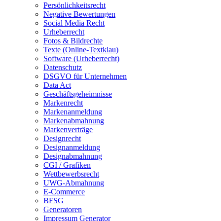
Persönlichkeitsrecht
Negative Bewertungen
Social Media Recht
Urheberrecht
Fotos & Bildrechte
Texte (Online-Textklau)
Software (Urheberrecht)
Datenschutz
DSGVO für Unternehmen
Data Act
Geschäftsgeheimnisse
Markenrecht
Markenanmeldung
Markenabmahnung
Markenverträge
Designrecht
Designanmeldung
Designabmahnung
CGI / Grafiken
Wettbewerbsrecht
UWG-Abmahnung
E-Commerce
BFSG
Generatoren
Impressum Generator