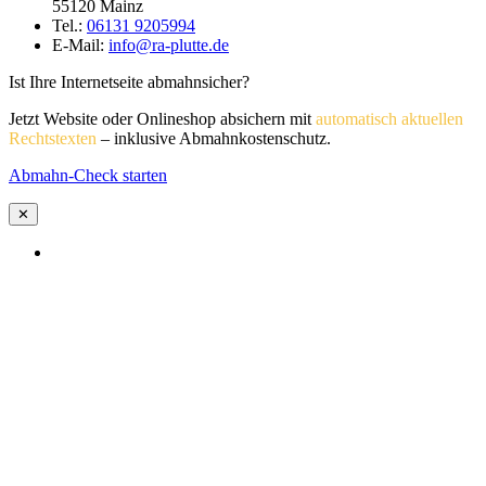
55120 Mainz
Tel.:
06131 9205994
E-Mail:
info@ra-plutte.de
Ist Ihre Internetseite abmahnsicher?
Jetzt Website oder Onlineshop absichern mit
automatisch aktuellen
Rechtstexten
– inklusive Abmahnkostenschutz.
Abmahn-Check starten
✕