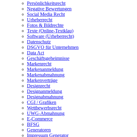
Persönlichkeitsrecht
Negative Bewertungen
Social Media Recht
Urheberrecht
Fotos & Bildrechte
Texte (Online-Textklau)
Software (Urheberrecht)
Datenschutz
DSGVO für Unternehmen
Data Act
Geschäftsgeheimnisse
Markenrecht
Markenanmeldung
Markenabmahnung
Markenverträge
Designrecht
Designanmeldung
Designabmahnung
CGI / Grafiken
Wettbewerbsrecht
UWG-Abmahnung
E-Commerce
BFSG
Generatoren
Impressum Generator