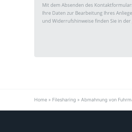
Mit dem Absenden des Kontaktformulars 
Ihre Daten zur Bearbeitung Ihres Anlie
und Widerrufshinweise finden Sie in der
Home
»
Filesharing
»
Abmahnung von Fuhrman