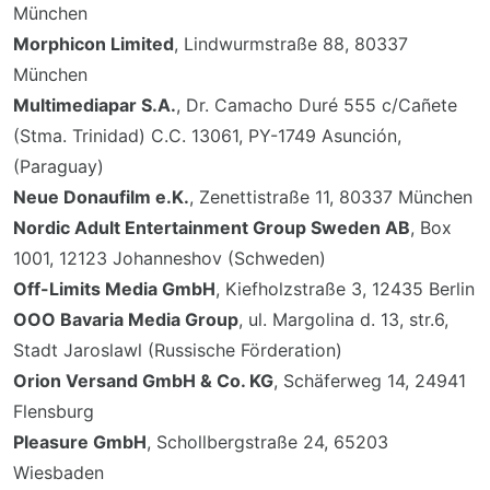
München
Morphicon Limited
, Lindwurmstraße 88, 80337
München
Multimediapar S.A.
, Dr. Camacho Duré 555 c/Cañete
(Stma. Trinidad) C.C. 13061, PY-1749 Asunción,
(Paraguay)
Neue Donaufilm e.K.
, Zenettistraße 11, 80337 München
Nordic Adult Entertainment Group Sweden AB
, Box
1001, 12123 Johanneshov (Schweden)
Off-Limits Media GmbH
, Kiefholzstraße 3, 12435 Berlin
OOO Bavaria Media Group
, ul. Margolina d. 13, str.6,
Stadt Jaroslawl (Russische Förderation)
Orion Versand GmbH & Co. KG
, Schäferweg 14, 24941
Flensburg
Pleasure GmbH
, Schollbergstraße 24, 65203
Wiesbaden