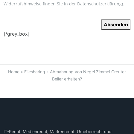
Widerrufshinweise finden Sie in der
Datenschutzerklärung
).
Absenden
[/grey_box]
Home
»
Filesharing
»
Abmahnung von Negel Zimmel Greuter
Beller erhalten?
IT-Recht, Medienrecht, Markenrecht, Urheberrecht und